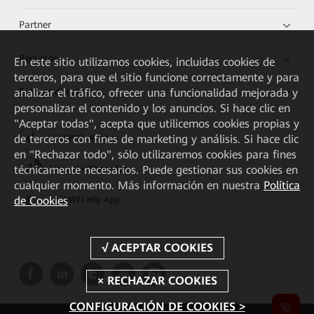
Partner
Recursos
En este sitio utilizamos cookies, incluidas cookies de
terceros, para que el sitio funcione correctamente y para
Enlaces directos
analizar el tráfico, ofrecer una funcionalidad mejorada y
personalizar el contenido y los anuncios. Si hace clic en
"Aceptar todas", acepta que utilicemos cookies propias y
de terceros con fines de marketing y análisis. Si hace clic
HUAWEI eKit App
en "Rechazar todo", sólo utilizaremos cookies para fines
técnicamente necesarios. Puede gestionar sus cookies en
Huawei HiKnow App
cualquier momento. Más información en nuestra
Política
de Cookies
HUAWEI eFly App
CONFIGURACIÓN DE COOKIES >