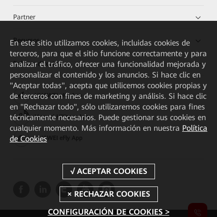
Partner
Recursos
En este sitio utilizamos cookies, incluidas cookies de
terceros, para que el sitio funcione correctamente y para
Enlaces directos
analizar el tráfico, ofrecer una funcionalidad mejorada y
personalizar el contenido y los anuncios. Si hace clic en
"Aceptar todas", acepta que utilicemos cookies propias y
de terceros con fines de marketing y análisis. Si hace clic
HUAWEI eKit App
en "Rechazar todo", sólo utilizaremos cookies para fines
técnicamente necesarios. Puede gestionar sus cookies en
Huawei HiKnow App
cualquier momento. Más información en nuestra
Política
de Cookies
HUAWEI eFly App
CONFIGURACIÓN DE COOKIES >