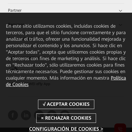
Partner
Recursos
En este sitio utilizamos cookies, incluidas cookies de
terceros, para que el sitio funcione correctamente y para
Enlaces directos
analizar el tráfico, ofrecer una funcionalidad mejorada y
personalizar el contenido y los anuncios. Si hace clic en
"Aceptar todas", acepta que utilicemos cookies propias y
de terceros con fines de marketing y análisis. Si hace clic
HUAWEI eKit App
en "Rechazar todo", sólo utilizaremos cookies para fines
técnicamente necesarios. Puede gestionar sus cookies en
Huawei HiKnow App
cualquier momento. Más información en nuestra
Política
de Cookies
HUAWEI eFly App
CONFIGURACIÓN DE COOKIES >