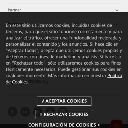
Partner
Recursos
En este sitio utilizamos cookies, incluidas cookies de
terceros, para que el sitio funcione correctamente y para
Enlaces directos
analizar el tráfico, ofrecer una funcionalidad mejorada y
personalizar el contenido y los anuncios. Si hace clic en
"Aceptar todas", acepta que utilicemos cookies propias y
de terceros con fines de marketing y análisis. Si hace clic
HUAWEI eKit App
en "Rechazar todo", sólo utilizaremos cookies para fines
técnicamente necesarios. Puede gestionar sus cookies en
Huawei HiKnow App
cualquier momento. Más información en nuestra
Política
de Cookies
HUAWEI eFly App
CONFIGURACIÓN DE COOKIES >