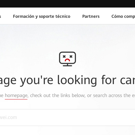
s
Formación y soporte técnico
Partners
Cómo comp
age you're looking for ca
the
homepage
, check out the links below, or search across the e