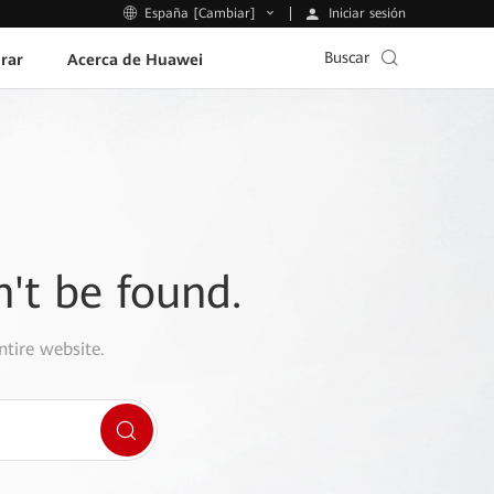
Iniciar sesión
España [Cambiar]
Buscar
rar
Acerca de Huawei
n't be found.
ntire website.