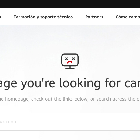
s
Formación y soporte técnico
Partners
Cómo comp
age you're looking for ca
the
homepage
, check out the links below, or search across the e