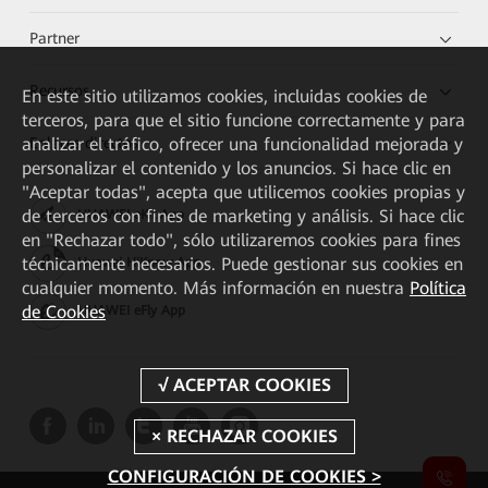
Partner
Recursos
En este sitio utilizamos cookies, incluidas cookies de
terceros, para que el sitio funcione correctamente y para
Enlaces directos
analizar el tráfico, ofrecer una funcionalidad mejorada y
personalizar el contenido y los anuncios. Si hace clic en
"Aceptar todas", acepta que utilicemos cookies propias y
de terceros con fines de marketing y análisis. Si hace clic
HUAWEI eKit App
en "Rechazar todo", sólo utilizaremos cookies para fines
técnicamente necesarios. Puede gestionar sus cookies en
Huawei HiKnow App
cualquier momento. Más información en nuestra
Política
de Cookies
HUAWEI eFly App
CONFIGURACIÓN DE COOKIES >