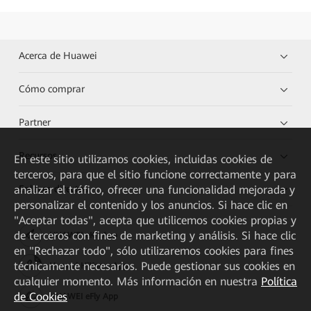
Acerca de Huawei
Cómo comprar
Partner
Recursos
En este sitio utilizamos cookies, incluidas cookies de
terceros, para que el sitio funcione correctamente y para
analizar el tráfico, ofrecer una funcionalidad mejorada y
Enlaces directos
personalizar el contenido y los anuncios. Si hace clic en
"Aceptar todas", acepta que utilicemos cookies propias y
de terceros con fines de marketing y análisis. Si hace clic
HUAWEI eKit App
en "Rechazar todo", sólo utilizaremos cookies para fines
técnicamente necesarios. Puede gestionar sus cookies en
Huawei HiKnow App
cualquier momento. Más información en nuestra
Política
de Cookies
HUAWEI eFly App