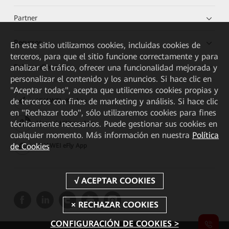
Partner
Recursos
En este sitio utilizamos cookies, incluidas cookies de
terceros, para que el sitio funcione correctamente y para
Enlaces directos
analizar el tráfico, ofrecer una funcionalidad mejorada y
personalizar el contenido y los anuncios. Si hace clic en
"Aceptar todas", acepta que utilicemos cookies propias y
de terceros con fines de marketing y análisis. Si hace clic
HUAWEI eKit App
en "Rechazar todo", sólo utilizaremos cookies para fines
técnicamente necesarios. Puede gestionar sus cookies en
Huawei HiKnow App
cualquier momento. Más información en nuestra
Política
de Cookies
HUAWEI eFly App
CONFIGURACIÓN DE COOKIES >