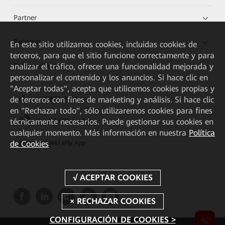
Partner
Recursos
En este sitio utilizamos cookies, incluidas cookies de
terceros, para que el sitio funcione correctamente y para
Enlaces directos
analizar el tráfico, ofrecer una funcionalidad mejorada y
personalizar el contenido y los anuncios. Si hace clic en
"Aceptar todas", acepta que utilicemos cookies propias y
de terceros con fines de marketing y análisis. Si hace clic
HUAWEI eKit App
en "Rechazar todo", sólo utilizaremos cookies para fines
técnicamente necesarios. Puede gestionar sus cookies en
Huawei HiKnow App
cualquier momento. Más información en nuestra
Política
de Cookies
HUAWEI eFly App
CONFIGURACIÓN DE COOKIES >