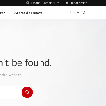
Iniciar sesión
España [Cambiar]
Buscar
rar
Acerca de Huawei
n't be found.
ntire website.