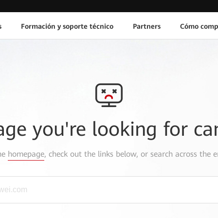
s
Formación y soporte técnico
Partners
Cómo comp
age you're looking for ca
the
homepage
, check out the links below, or search across the e