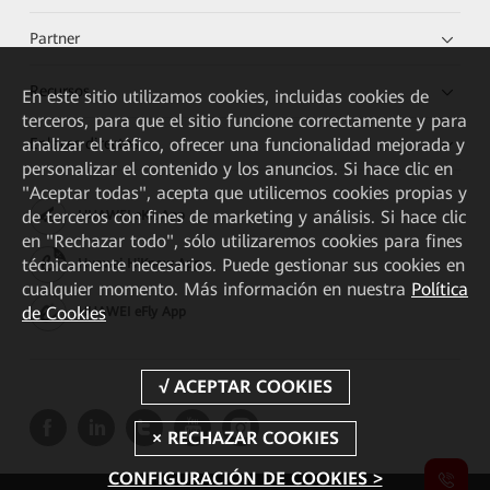
Partner
Recursos
En este sitio utilizamos cookies, incluidas cookies de
terceros, para que el sitio funcione correctamente y para
Enlaces directos
analizar el tráfico, ofrecer una funcionalidad mejorada y
personalizar el contenido y los anuncios. Si hace clic en
"Aceptar todas", acepta que utilicemos cookies propias y
de terceros con fines de marketing y análisis. Si hace clic
HUAWEI eKit App
en "Rechazar todo", sólo utilizaremos cookies para fines
técnicamente necesarios. Puede gestionar sus cookies en
Huawei HiKnow App
cualquier momento. Más información en nuestra
Política
de Cookies
HUAWEI eFly App
CONFIGURACIÓN DE COOKIES >