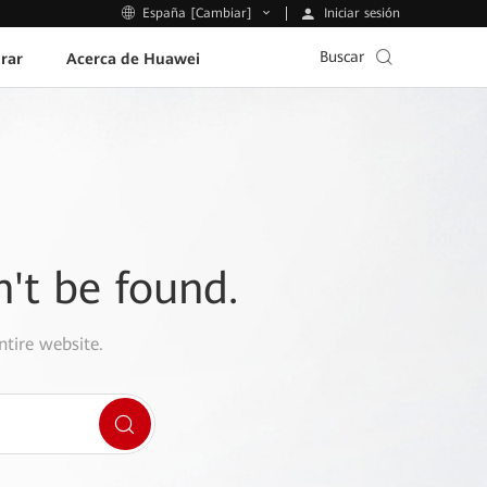
Iniciar sesión
España [Cambiar]
Buscar
rar
Acerca de Huawei
n't be found.
ntire website.