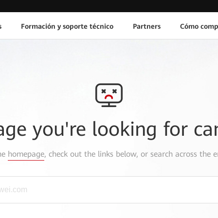
s
Formación y soporte técnico
Partners
Cómo comp
age you're looking for ca
the
homepage
, check out the links below, or search across the e