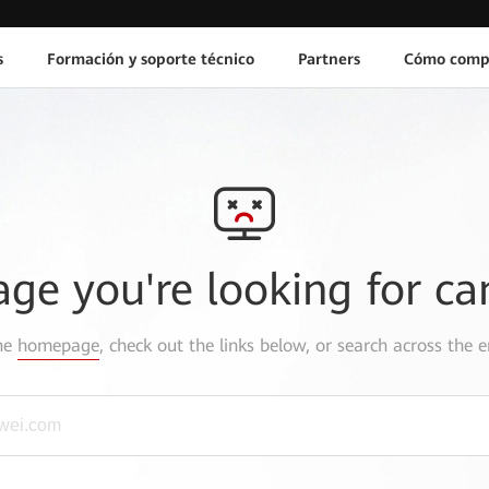
s
Formación y soporte técnico
Partners
Cómo comp
age you're looking for ca
the
homepage
, check out the links below, or search across the e