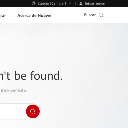
Iniciar sesión
España [Cambiar]
Buscar
rar
Acerca de Huawei
n't be found.
ntire website.