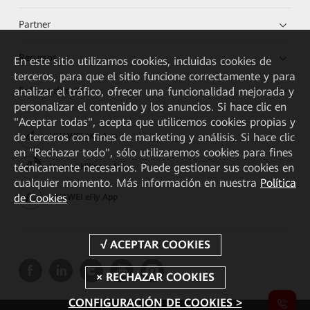
Partner
Recursos
En este sitio utilizamos cookies, incluidas cookies de
terceros, para que el sitio funcione correctamente y para
Enlaces directos
analizar el tráfico, ofrecer una funcionalidad mejorada y
personalizar el contenido y los anuncios. Si hace clic en
"Aceptar todas", acepta que utilicemos cookies propias y
de terceros con fines de marketing y análisis. Si hace clic
HUAWEI eKit App
en "Rechazar todo", sólo utilizaremos cookies para fines
técnicamente necesarios. Puede gestionar sus cookies en
Huawei HiKnow App
cualquier momento. Más información en nuestra
Política
de Cookies
HUAWEI eFly App
CONFIGURACIÓN DE COOKIES >