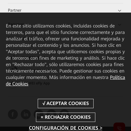
Partner
Recursos
En este sitio utilizamos cookies, incluidas cookies de
terceros, para que el sitio funcione correctamente y para
Enlaces directos
analizar el tráfico, ofrecer una funcionalidad mejorada y
personalizar el contenido y los anuncios. Si hace clic en
"Aceptar todas", acepta que utilicemos cookies propias y
de terceros con fines de marketing y análisis. Si hace clic
HUAWEI eKit App
en "Rechazar todo", sólo utilizaremos cookies para fines
técnicamente necesarios. Puede gestionar sus cookies en
Huawei HiKnow App
cualquier momento. Más información en nuestra
Política
de Cookies
HUAWEI eFly App
CONFIGURACIÓN DE COOKIES >