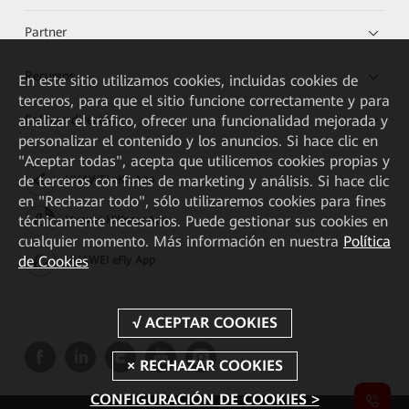
Partner
Recursos
En este sitio utilizamos cookies, incluidas cookies de
terceros, para que el sitio funcione correctamente y para
Enlaces directos
analizar el tráfico, ofrecer una funcionalidad mejorada y
personalizar el contenido y los anuncios. Si hace clic en
"Aceptar todas", acepta que utilicemos cookies propias y
de terceros con fines de marketing y análisis. Si hace clic
HUAWEI eKit App
en "Rechazar todo", sólo utilizaremos cookies para fines
técnicamente necesarios. Puede gestionar sus cookies en
Huawei HiKnow App
cualquier momento. Más información en nuestra
Política
de Cookies
HUAWEI eFly App
CONFIGURACIÓN DE COOKIES >