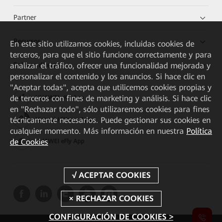
Partner
Recursos
En este sitio utilizamos cookies, incluidas cookies de
terceros, para que el sitio funcione correctamente y para
Enlaces directos
analizar el tráfico, ofrecer una funcionalidad mejorada y
personalizar el contenido y los anuncios. Si hace clic en
"Aceptar todas", acepta que utilicemos cookies propias y
de terceros con fines de marketing y análisis. Si hace clic
HUAWEI eKit App
en "Rechazar todo", sólo utilizaremos cookies para fines
técnicamente necesarios. Puede gestionar sus cookies en
Huawei HiKnow App
cualquier momento. Más información en nuestra
Política
de Cookies
HUAWEI eFly App
CONFIGURACIÓN DE COOKIES >