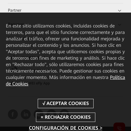
Partner
Recursos
En este sitio utilizamos cookies, incluidas cookies de
terceros, para que el sitio funcione correctamente y para
Enlaces directos
analizar el tráfico, ofrecer una funcionalidad mejorada y
personalizar el contenido y los anuncios. Si hace clic en
"Aceptar todas", acepta que utilicemos cookies propias y
de terceros con fines de marketing y análisis. Si hace clic
HUAWEI eKit App
en "Rechazar todo", sólo utilizaremos cookies para fines
técnicamente necesarios. Puede gestionar sus cookies en
Huawei HiKnow App
cualquier momento. Más información en nuestra
Política
de Cookies
HUAWEI eFly App
CONFIGURACIÓN DE COOKIES >