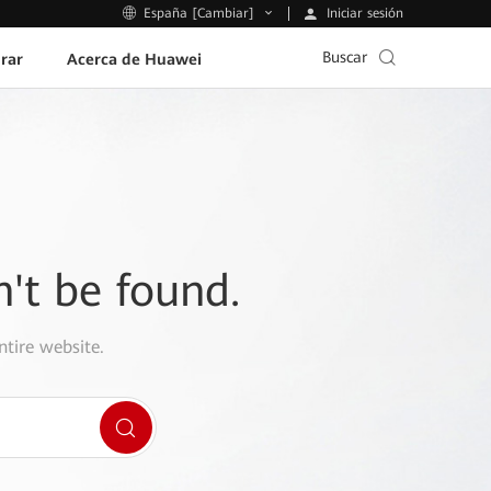
Iniciar sesión
España [Cambiar]
Buscar
rar
Acerca de Huawei
n't be found.
ntire website.