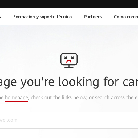
s
Formación y soporte técnico
Partners
Cómo comp
age you're looking for ca
the
homepage
, check out the links below, or search across the e