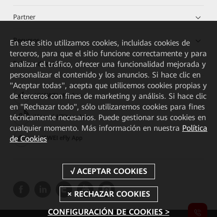
Partner
Recursos
En este sitio utilizamos cookies, incluidas cookies de
terceros, para que el sitio funcione correctamente y para
Enlaces directos
analizar el tráfico, ofrecer una funcionalidad mejorada y
personalizar el contenido y los anuncios. Si hace clic en
"Aceptar todas", acepta que utilicemos cookies propias y
de terceros con fines de marketing y análisis. Si hace clic
HUAWEI eKit App
en "Rechazar todo", sólo utilizaremos cookies para fines
técnicamente necesarios. Puede gestionar sus cookies en
Huawei HiKnow App
cualquier momento. Más información en nuestra
Política
de Cookies
HUAWEI eFly App
CONFIGURACIÓN DE COOKIES >