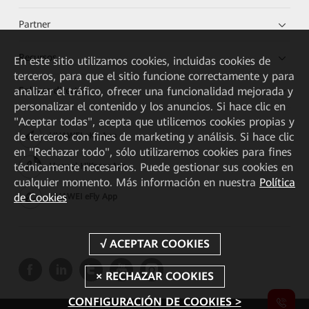
Partner
Recursos
En este sitio utilizamos cookies, incluidas cookies de
terceros, para que el sitio funcione correctamente y para
Enlaces directos
analizar el tráfico, ofrecer una funcionalidad mejorada y
personalizar el contenido y los anuncios. Si hace clic en
"Aceptar todas", acepta que utilicemos cookies propias y
de terceros con fines de marketing y análisis. Si hace clic
HUAWEI eKit App
en "Rechazar todo", sólo utilizaremos cookies para fines
técnicamente necesarios. Puede gestionar sus cookies en
Huawei HiKnow App
cualquier momento. Más información en nuestra
Política
de Cookies
HUAWEI eFly App
CONFIGURACIÓN DE COOKIES >