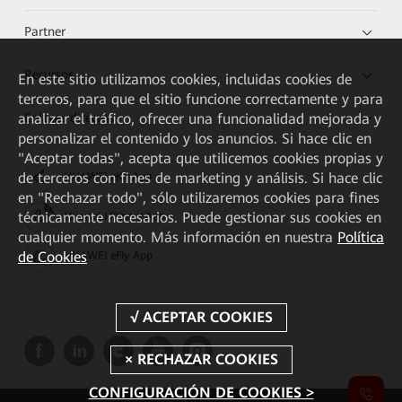
Partner
Recursos
En este sitio utilizamos cookies, incluidas cookies de
terceros, para que el sitio funcione correctamente y para
Enlaces directos
analizar el tráfico, ofrecer una funcionalidad mejorada y
personalizar el contenido y los anuncios. Si hace clic en
"Aceptar todas", acepta que utilicemos cookies propias y
de terceros con fines de marketing y análisis. Si hace clic
HUAWEI eKit App
en "Rechazar todo", sólo utilizaremos cookies para fines
técnicamente necesarios. Puede gestionar sus cookies en
Huawei HiKnow App
cualquier momento. Más información en nuestra
Política
de Cookies
HUAWEI eFly App
CONFIGURACIÓN DE COOKIES >