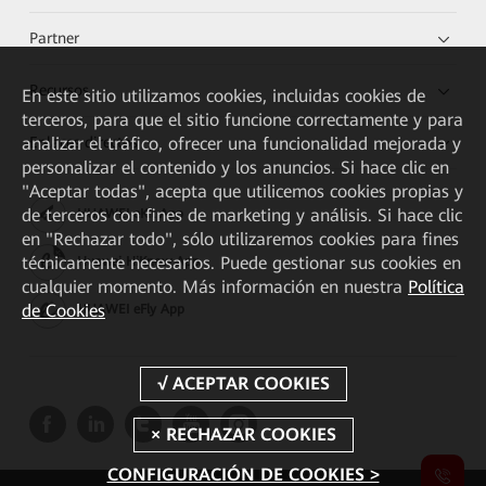
Partner
Recursos
En este sitio utilizamos cookies, incluidas cookies de
terceros, para que el sitio funcione correctamente y para
Enlaces directos
analizar el tráfico, ofrecer una funcionalidad mejorada y
personalizar el contenido y los anuncios. Si hace clic en
"Aceptar todas", acepta que utilicemos cookies propias y
de terceros con fines de marketing y análisis. Si hace clic
HUAWEI eKit App
en "Rechazar todo", sólo utilizaremos cookies para fines
técnicamente necesarios. Puede gestionar sus cookies en
Huawei HiKnow App
cualquier momento. Más información en nuestra
Política
de Cookies
HUAWEI eFly App
CONFIGURACIÓN DE COOKIES >