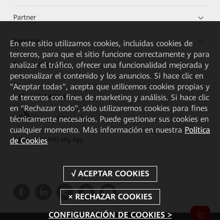
Partner
Recursos
En este sitio utilizamos cookies, incluidas cookies de
terceros, para que el sitio funcione correctamente y para
Enlaces directos
analizar el tráfico, ofrecer una funcionalidad mejorada y
personalizar el contenido y los anuncios. Si hace clic en
"Aceptar todas", acepta que utilicemos cookies propias y
de terceros con fines de marketing y análisis. Si hace clic
HUAWEI eKit App
en "Rechazar todo", sólo utilizaremos cookies para fines
técnicamente necesarios. Puede gestionar sus cookies en
Huawei HiKnow App
cualquier momento. Más información en nuestra
Política
de Cookies
HUAWEI eFly App
CONFIGURACIÓN DE COOKIES >