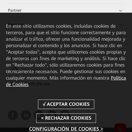
Partner
Recursos
En este sitio utilizamos cookies, incluidas cookies de
terceros, para que el sitio funcione correctamente y para
Enlaces directos
analizar el tráfico, ofrecer una funcionalidad mejorada y
personalizar el contenido y los anuncios. Si hace clic en
"Aceptar todas", acepta que utilicemos cookies propias y
de terceros con fines de marketing y análisis. Si hace clic
HUAWEI eKit App
en "Rechazar todo", sólo utilizaremos cookies para fines
técnicamente necesarios. Puede gestionar sus cookies en
Huawei HiKnow App
cualquier momento. Más información en nuestra
Política
de Cookies
HUAWEI eFly App
CONFIGURACIÓN DE COOKIES >