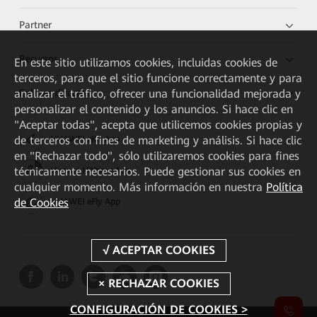
Partner
Recursos
En este sitio utilizamos cookies, incluidas cookies de
terceros, para que el sitio funcione correctamente y para
Enlaces directos
analizar el tráfico, ofrecer una funcionalidad mejorada y
personalizar el contenido y los anuncios. Si hace clic en
"Aceptar todas", acepta que utilicemos cookies propias y
de terceros con fines de marketing y análisis. Si hace clic
HUAWEI eKit App
en "Rechazar todo", sólo utilizaremos cookies para fines
técnicamente necesarios. Puede gestionar sus cookies en
Huawei HiKnow App
cualquier momento. Más información en nuestra
Política
de Cookies
HUAWEI eFly App
CONFIGURACIÓN DE COOKIES >