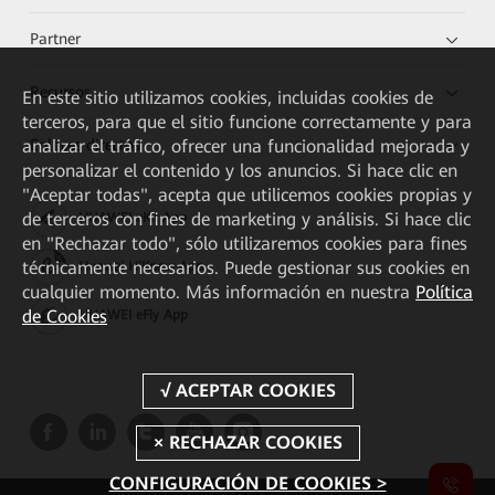
Partner
Recursos
En este sitio utilizamos cookies, incluidas cookies de
terceros, para que el sitio funcione correctamente y para
Enlaces directos
analizar el tráfico, ofrecer una funcionalidad mejorada y
personalizar el contenido y los anuncios. Si hace clic en
"Aceptar todas", acepta que utilicemos cookies propias y
de terceros con fines de marketing y análisis. Si hace clic
HUAWEI eKit App
en "Rechazar todo", sólo utilizaremos cookies para fines
técnicamente necesarios. Puede gestionar sus cookies en
Huawei HiKnow App
cualquier momento. Más información en nuestra
Política
de Cookies
HUAWEI eFly App
CONFIGURACIÓN DE COOKIES >