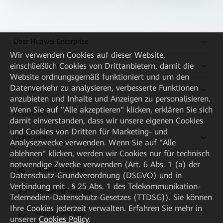
Über Huawei Enterprise
Wir verwenden Cookies auf dieser Website,
Kaufanleitung
einschließlich Cookies von Drittanbietern, damit die
Website ordnungsgemäß funktioniert und um den
Datenverkehr zu analysieren, verbesserte Funktionen
Partner
anzubieten und Inhalte und Anzeigen zu personalisieren.
Wenn Sie auf "Alle akzeptieren" klicken, erklären Sie sich
Ressourcen
damit einverstanden, dass wir unsere eigenen Cookies
und Cookies von Dritten für Marketing- und
Quick Links
Analysezwecke verwenden. Wenn Sie auf "Alle
ablehnen" klicken, werden wir Cookies nur für technisch
notwendige Zwecke verwenden (Art. 6 Abs. 1 (a) der
HUAWEI eKit App
Datenschutz-Grundverordnung (DSGVO) und in
Verbindung mit . § 25 Abs. 1 des Telekommunikation-
Huawei HiKnow App
Telemedien-Datenschutz-Gesetzes (TTDSG)). Sie können
Ihre Cookies jederzeit verwalten. Erfahren Sie mehr in
HUAWEI eFly App
unserer
Cookies Policy
.