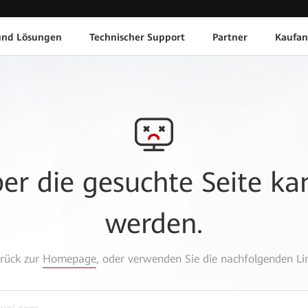
und Lösungen
Technischer Support
Partner
Kaufan
aber die gesuchte Seite k
werden.
urück zur
Homepage
, oder verwenden Sie die nachfolgenden Lin