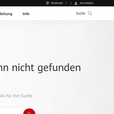
Anmelden
Weltweit
Suche
leitung
Info
ann nicht gefunden
ks für Ihre Suche.