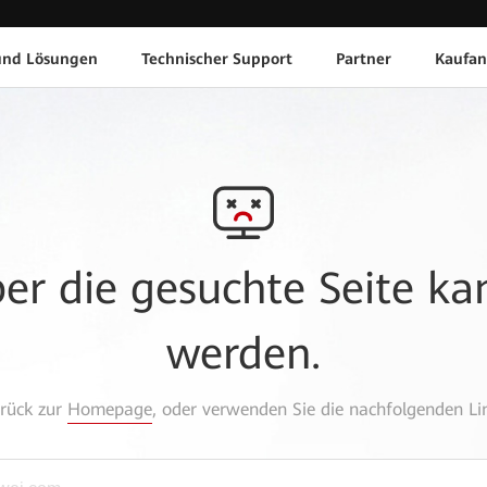
und Lösungen
Technischer Support
Partner
Kaufan
aber die gesuchte Seite k
werden.
urück zur
Homepage
, oder verwenden Sie die nachfolgenden Lin