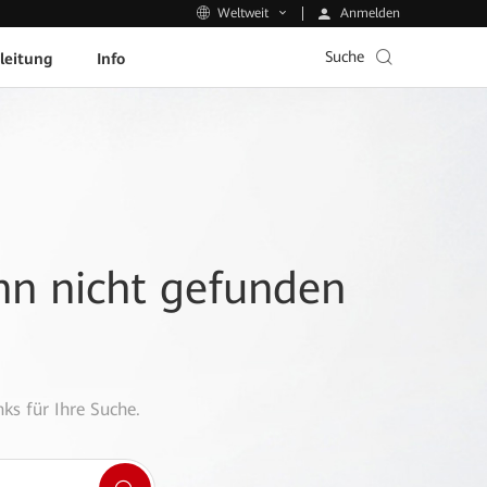
Anmelden
Weltweit
Suche
leitung
Info
ann nicht gefunden
ks für Ihre Suche.