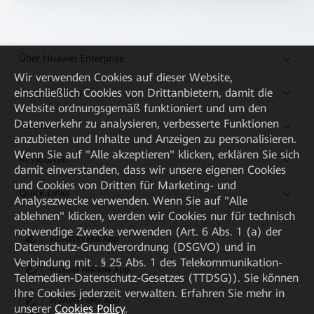
Über Huawei Enterprise
Wir verwenden Cookies auf dieser Website,
Kaufanleitung
einschließlich Cookies von Drittanbietern, damit die
Website ordnungsgemäß funktioniert und um den
Datenverkehr zu analysieren, verbesserte Funktionen
Partner
anzubieten und Inhalte und Anzeigen zu personalisieren.
Wenn Sie auf "Alle akzeptieren" klicken, erklären Sie sich
Ressourcen
damit einverstanden, dass wir unsere eigenen Cookies
und Cookies von Dritten für Marketing- und
Quick Links
Analysezwecke verwenden. Wenn Sie auf "Alle
ablehnen" klicken, werden wir Cookies nur für technisch
notwendige Zwecke verwenden (Art. 6 Abs. 1 (a) der
HUAWEI eKit App
Datenschutz-Grundverordnung (DSGVO) und in
Verbindung mit . § 25 Abs. 1 des Telekommunikation-
Huawei HiKnow App
Telemedien-Datenschutz-Gesetzes (TTDSG)). Sie können
Ihre Cookies jederzeit verwalten. Erfahren Sie mehr in
HUAWEI eFly App
unserer
Cookies Policy
.