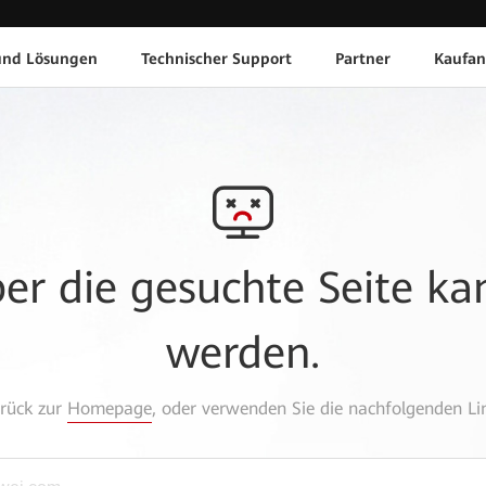
und Lösungen
Technischer Support
Partner
Kaufan
aber die gesuchte Seite k
werden.
urück zur
Homepage
, oder verwenden Sie die nachfolgenden Lin