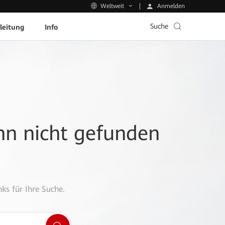
Anmelden
Weltweit
Suche
leitung
Info
ann nicht gefunden
ks für Ihre Suche.