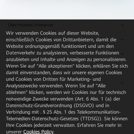
Über Huawei Enterprise
Wir verwenden Cookies auf dieser Website,
Kaufanleitung
einschließlich Cookies von Drittanbietern, damit die
Website ordnungsgemäß funktioniert und um den
Datenverkehr zu analysieren, verbesserte Funktionen
Partner
anzubieten und Inhalte und Anzeigen zu personalisieren.
Wenn Sie auf "Alle akzeptieren" klicken, erklären Sie sich
Ressourcen
damit einverstanden, dass wir unsere eigenen Cookies
und Cookies von Dritten für Marketing- und
Quick Links
Analysezwecke verwenden. Wenn Sie auf "Alle
ablehnen" klicken, werden wir Cookies nur für technisch
notwendige Zwecke verwenden (Art. 6 Abs. 1 (a) der
HUAWEI eKit App
Datenschutz-Grundverordnung (DSGVO) und in
Verbindung mit . § 25 Abs. 1 des Telekommunikation-
Huawei HiKnow App
Telemedien-Datenschutz-Gesetzes (TTDSG)). Sie können
Ihre Cookies jederzeit verwalten. Erfahren Sie mehr in
HUAWEI eFly App
unserer
Cookies Policy
.