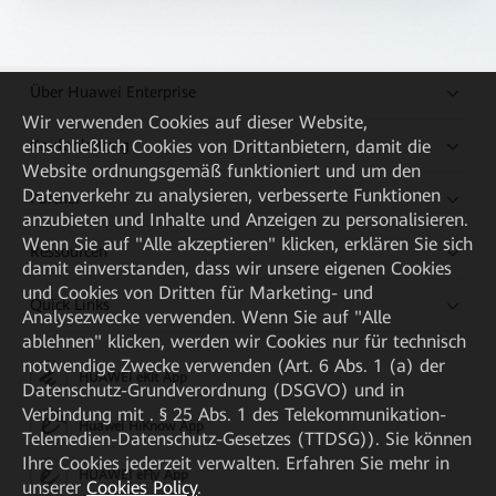
Über Huawei Enterprise
Wir verwenden Cookies auf dieser Website,
Kaufanleitung
einschließlich Cookies von Drittanbietern, damit die
Website ordnungsgemäß funktioniert und um den
Datenverkehr zu analysieren, verbesserte Funktionen
Partner
anzubieten und Inhalte und Anzeigen zu personalisieren.
Wenn Sie auf "Alle akzeptieren" klicken, erklären Sie sich
Ressourcen
damit einverstanden, dass wir unsere eigenen Cookies
und Cookies von Dritten für Marketing- und
Quick Links
Analysezwecke verwenden. Wenn Sie auf "Alle
ablehnen" klicken, werden wir Cookies nur für technisch
notwendige Zwecke verwenden (Art. 6 Abs. 1 (a) der
HUAWEI eKit App
Datenschutz-Grundverordnung (DSGVO) und in
Verbindung mit . § 25 Abs. 1 des Telekommunikation-
Huawei HiKnow App
Telemedien-Datenschutz-Gesetzes (TTDSG)). Sie können
Ihre Cookies jederzeit verwalten. Erfahren Sie mehr in
HUAWEI eFly App
unserer
Cookies Policy
.