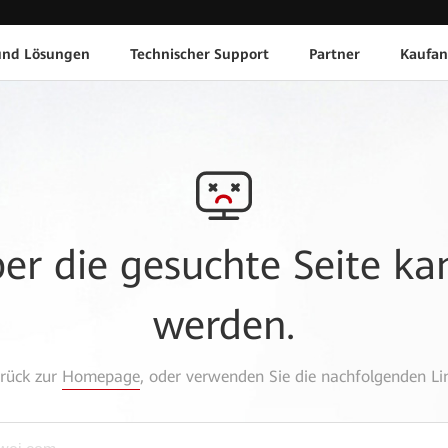
und Lösungen
Technischer Support
Partner
Kaufan
aber die gesuchte Seite k
werden.
urück zur
Homepage
, oder verwenden Sie die nachfolgenden Lin