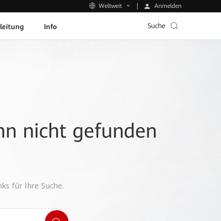
Anmelden
Weltweit
Suche
leitung
Info
ann nicht gefunden
ks für Ihre Suche.