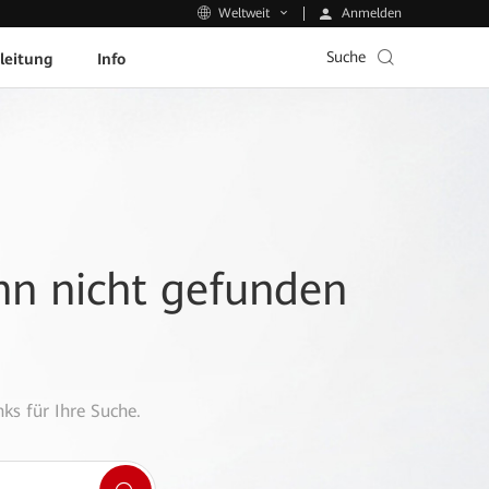
Anmelden
Weltweit
Suche
leitung
Info
ann nicht gefunden
ks für Ihre Suche.