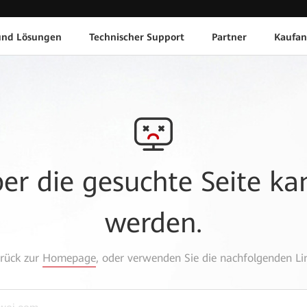
und Lösungen
Technischer Support
Partner
Kaufan
aber die gesuchte Seite k
werden.
urück zur
Homepage
, oder verwenden Sie die nachfolgenden Lin