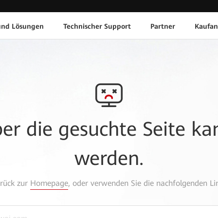
und Lösungen
Technischer Support
Partner
Kaufan
aber die gesuchte Seite k
werden.
urück zur
Homepage
, oder verwenden Sie die nachfolgenden Lin