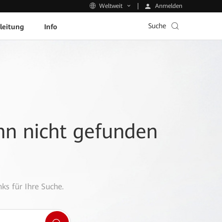
Anmelden
Weltweit
Suche
leitung
Info
ann nicht gefunden
ks für Ihre Suche.