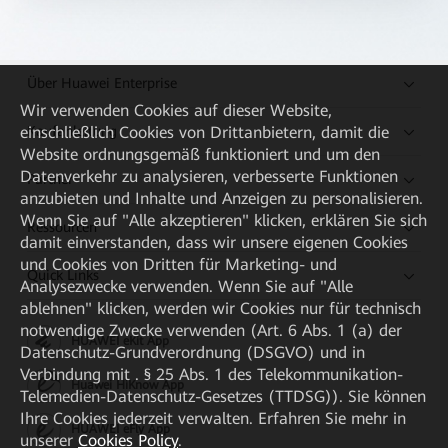
Über Huawei Enterprise
Wir verwenden Cookies auf dieser Website,
Kaufanleitung
einschließlich Cookies von Drittanbietern, damit die
Website ordnungsgemäß funktioniert und um den
Datenverkehr zu analysieren, verbesserte Funktionen
Partner
anzubieten und Inhalte und Anzeigen zu personalisieren.
Wenn Sie auf "Alle akzeptieren" klicken, erklären Sie sich
Ressourcen
damit einverstanden, dass wir unsere eigenen Cookies
und Cookies von Dritten für Marketing- und
Quick Links
Analysezwecke verwenden. Wenn Sie auf "Alle
ablehnen" klicken, werden wir Cookies nur für technisch
notwendige Zwecke verwenden (Art. 6 Abs. 1 (a) der
HUAWEI eKit App
Datenschutz-Grundverordnung (DSGVO) und in
Verbindung mit . § 25 Abs. 1 des Telekommunikation-
Huawei HiKnow App
Telemedien-Datenschutz-Gesetzes (TTDSG)). Sie können
Ihre Cookies jederzeit verwalten. Erfahren Sie mehr in
HUAWEI eFly App
unserer
Cookies Policy
.