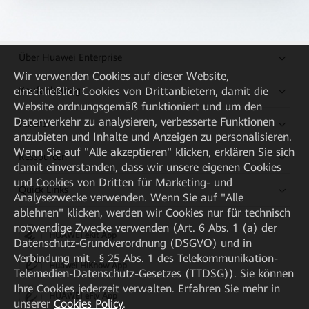
Über Huawei Enterprise
Wir verwenden Cookies auf dieser Website,
Kaufanleitung
einschließlich Cookies von Drittanbietern, damit die
Website ordnungsgemäß funktioniert und um den
Datenverkehr zu analysieren, verbesserte Funktionen
Partner
anzubieten und Inhalte und Anzeigen zu personalisieren.
Wenn Sie auf "Alle akzeptieren" klicken, erklären Sie sich
Ressourcen
damit einverstanden, dass wir unsere eigenen Cookies
und Cookies von Dritten für Marketing- und
Quick Links
Analysezwecke verwenden. Wenn Sie auf "Alle
ablehnen" klicken, werden wir Cookies nur für technisch
notwendige Zwecke verwenden (Art. 6 Abs. 1 (a) der
HUAWEI eKit App
Datenschutz-Grundverordnung (DSGVO) und in
Verbindung mit . § 25 Abs. 1 des Telekommunikation-
Huawei HiKnow App
Telemedien-Datenschutz-Gesetzes (TTDSG)). Sie können
Ihre Cookies jederzeit verwalten. Erfahren Sie mehr in
HUAWEI eFly App
unserer
Cookies Policy
.