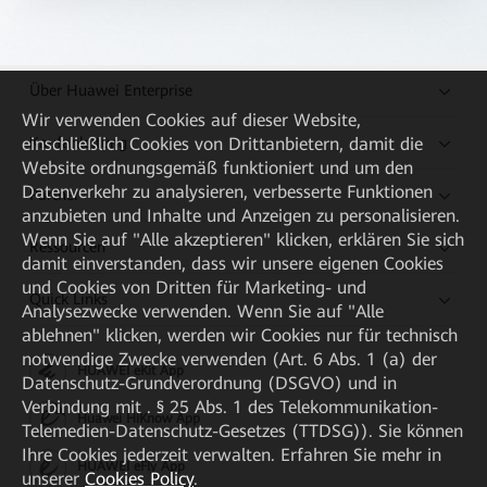
Über Huawei Enterprise
Wir verwenden Cookies auf dieser Website,
Kaufanleitung
einschließlich Cookies von Drittanbietern, damit die
Website ordnungsgemäß funktioniert und um den
Datenverkehr zu analysieren, verbesserte Funktionen
Partner
anzubieten und Inhalte und Anzeigen zu personalisieren.
Wenn Sie auf "Alle akzeptieren" klicken, erklären Sie sich
Ressourcen
damit einverstanden, dass wir unsere eigenen Cookies
und Cookies von Dritten für Marketing- und
Quick Links
Analysezwecke verwenden. Wenn Sie auf "Alle
ablehnen" klicken, werden wir Cookies nur für technisch
notwendige Zwecke verwenden (Art. 6 Abs. 1 (a) der
HUAWEI eKit App
Datenschutz-Grundverordnung (DSGVO) und in
Verbindung mit . § 25 Abs. 1 des Telekommunikation-
Huawei HiKnow App
Telemedien-Datenschutz-Gesetzes (TTDSG)). Sie können
Ihre Cookies jederzeit verwalten. Erfahren Sie mehr in
HUAWEI eFly App
unserer
Cookies Policy
.