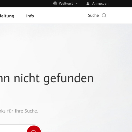
Anmelden
Weltweit
Suche
leitung
Info
ann nicht gefunden
ks für Ihre Suche.