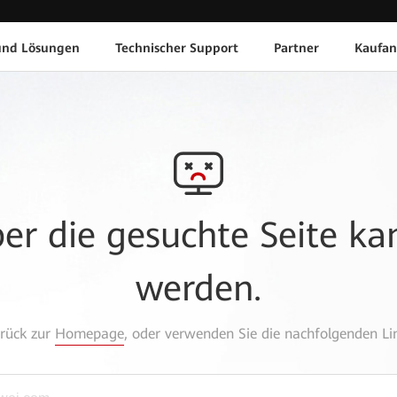
und Lösungen
Technischer Support
Partner
Kaufan
aber die gesuchte Seite k
werden.
urück zur
Homepage
, oder verwenden Sie die nachfolgenden Lin