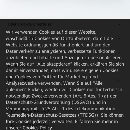
Über Huawei Enterprise
Wir verwenden Cookies auf dieser Website,
Kaufanleitung
einschließlich Cookies von Drittanbietern, damit die
Website ordnungsgemäß funktioniert und um den
Datenverkehr zu analysieren, verbesserte Funktionen
Partner
anzubieten und Inhalte und Anzeigen zu personalisieren.
Wenn Sie auf "Alle akzeptieren" klicken, erklären Sie sich
Ressourcen
damit einverstanden, dass wir unsere eigenen Cookies
und Cookies von Dritten für Marketing- und
Quick Links
Analysezwecke verwenden. Wenn Sie auf "Alle
ablehnen" klicken, werden wir Cookies nur für technisch
notwendige Zwecke verwenden (Art. 6 Abs. 1 (a) der
HUAWEI eKit App
Datenschutz-Grundverordnung (DSGVO) und in
Verbindung mit . § 25 Abs. 1 des Telekommunikation-
Huawei HiKnow App
Telemedien-Datenschutz-Gesetzes (TTDSG)). Sie können
Ihre Cookies jederzeit verwalten. Erfahren Sie mehr in
HUAWEI eFly App
unserer
Cookies Policy
.