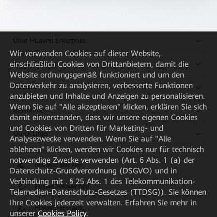
Über Huawei Enterprise
Wir verwenden Cookies auf dieser Website,
Kaufanleitung
einschließlich Cookies von Drittanbietern, damit die
Website ordnungsgemäß funktioniert und um den
Datenverkehr zu analysieren, verbesserte Funktionen
Partner
anzubieten und Inhalte und Anzeigen zu personalisieren.
Wenn Sie auf "Alle akzeptieren" klicken, erklären Sie sich
Ressourcen
damit einverstanden, dass wir unsere eigenen Cookies
und Cookies von Dritten für Marketing- und
Quick Links
Analysezwecke verwenden. Wenn Sie auf "Alle
ablehnen" klicken, werden wir Cookies nur für technisch
notwendige Zwecke verwenden (Art. 6 Abs. 1 (a) der
HUAWEI eKit App
Datenschutz-Grundverordnung (DSGVO) und in
Verbindung mit . § 25 Abs. 1 des Telekommunikation-
Huawei HiKnow App
Telemedien-Datenschutz-Gesetzes (TTDSG)). Sie können
Ihre Cookies jederzeit verwalten. Erfahren Sie mehr in
HUAWEI eFly App
unserer
Cookies Policy
.