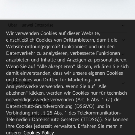
Über Huawei Enterprise
Wir verwenden Cookies auf dieser Website,
Kaufanleitung
einschließlich Cookies von Drittanbietern, damit die
Website ordnungsgemäß funktioniert und um den
Datenverkehr zu analysieren, verbesserte Funktionen
Partner
anzubieten und Inhalte und Anzeigen zu personalisieren.
Wenn Sie auf "Alle akzeptieren" klicken, erklären Sie sich
Ressourcen
damit einverstanden, dass wir unsere eigenen Cookies
und Cookies von Dritten für Marketing- und
Quick Links
Analysezwecke verwenden. Wenn Sie auf "Alle
ablehnen" klicken, werden wir Cookies nur für technisch
notwendige Zwecke verwenden (Art. 6 Abs. 1 (a) der
HUAWEI eKit App
Datenschutz-Grundverordnung (DSGVO) und in
Verbindung mit . § 25 Abs. 1 des Telekommunikation-
Huawei HiKnow App
Telemedien-Datenschutz-Gesetzes (TTDSG)). Sie können
Ihre Cookies jederzeit verwalten. Erfahren Sie mehr in
HUAWEI eFly App
unserer
Cookies Policy
.