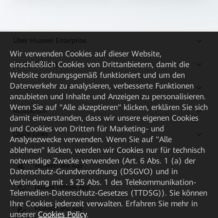
Über Huawei Enterprise
Wir verwenden Cookies auf dieser Website,
Kaufanleitung
einschließlich Cookies von Drittanbietern, damit die
Website ordnungsgemäß funktioniert und um den
Datenverkehr zu analysieren, verbesserte Funktionen
Partner
anzubieten und Inhalte und Anzeigen zu personalisieren.
Wenn Sie auf "Alle akzeptieren" klicken, erklären Sie sich
Ressourcen
damit einverstanden, dass wir unsere eigenen Cookies
und Cookies von Dritten für Marketing- und
Quick Links
Analysezwecke verwenden. Wenn Sie auf "Alle
ablehnen" klicken, werden wir Cookies nur für technisch
notwendige Zwecke verwenden (Art. 6 Abs. 1 (a) der
HUAWEI eKit App
Datenschutz-Grundverordnung (DSGVO) und in
Verbindung mit . § 25 Abs. 1 des Telekommunikation-
Huawei HiKnow App
Telemedien-Datenschutz-Gesetzes (TTDSG)). Sie können
Ihre Cookies jederzeit verwalten. Erfahren Sie mehr in
HUAWEI eFly App
unserer
Cookies Policy
.