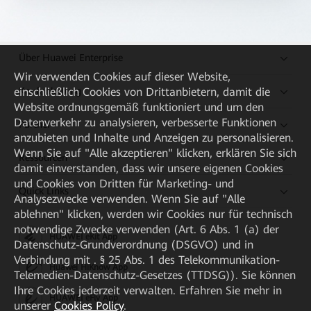
Über Huawei Enterprise
Wir verwenden Cookies auf dieser Website,
Kaufanleitung
einschließlich Cookies von Drittanbietern, damit die
Website ordnungsgemäß funktioniert und um den
Datenverkehr zu analysieren, verbesserte Funktionen
Partner
anzubieten und Inhalte und Anzeigen zu personalisieren.
Wenn Sie auf "Alle akzeptieren" klicken, erklären Sie sich
Ressourcen
damit einverstanden, dass wir unsere eigenen Cookies
und Cookies von Dritten für Marketing- und
Quick Links
Analysezwecke verwenden. Wenn Sie auf "Alle
ablehnen" klicken, werden wir Cookies nur für technisch
notwendige Zwecke verwenden (Art. 6 Abs. 1 (a) der
HUAWEI eKit App
Datenschutz-Grundverordnung (DSGVO) und in
Verbindung mit . § 25 Abs. 1 des Telekommunikation-
Huawei HiKnow App
Telemedien-Datenschutz-Gesetzes (TTDSG)). Sie können
Ihre Cookies jederzeit verwalten. Erfahren Sie mehr in
HUAWEI eFly App
unserer
Cookies Policy
.