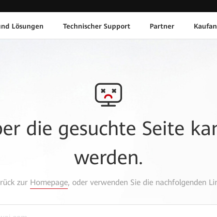
und Lösungen
Technischer Support
Partner
Kaufan
aber die gesuchte Seite k
werden.
urück zur
Homepage
, oder verwenden Sie die nachfolgenden Lin