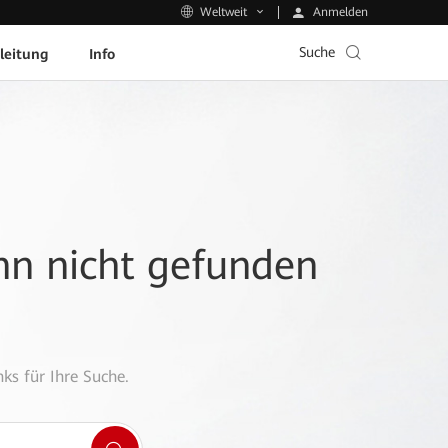
Anmelden
Weltweit
Suche
leitung
Info
ann nicht gefunden
ks für Ihre Suche.