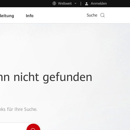
Anmelden
Weltweit
Suche
leitung
Info
ann nicht gefunden
ks für Ihre Suche.