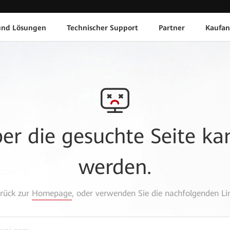
und Lösungen
Technischer Support
Partner
Kaufan
aber die gesuchte Seite k
werden.
urück zur
Homepage
, oder verwenden Sie die nachfolgenden Lin