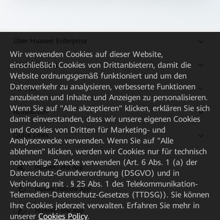
Über Huawei Enterprise
Wir verwenden Cookies auf dieser Website,
Kaufanleitung
einschließlich Cookies von Drittanbietern, damit die
Website ordnungsgemäß funktioniert und um den
Datenverkehr zu analysieren, verbesserte Funktionen
Partner
anzubieten und Inhalte und Anzeigen zu personalisieren.
Wenn Sie auf "Alle akzeptieren" klicken, erklären Sie sich
Ressourcen
damit einverstanden, dass wir unsere eigenen Cookies
und Cookies von Dritten für Marketing- und
Quick Links
Analysezwecke verwenden. Wenn Sie auf "Alle
ablehnen" klicken, werden wir Cookies nur für technisch
notwendige Zwecke verwenden (Art. 6 Abs. 1 (a) der
HUAWEI eKit App
Datenschutz-Grundverordnung (DSGVO) und in
Verbindung mit . § 25 Abs. 1 des Telekommunikation-
Huawei HiKnow App
Telemedien-Datenschutz-Gesetzes (TTDSG)). Sie können
Ihre Cookies jederzeit verwalten. Erfahren Sie mehr in
HUAWEI eFly App
unserer
Cookies Policy
.